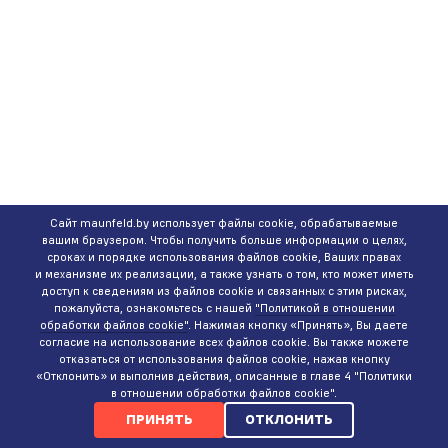
Сайт maunfeld.by использует файлы cookie, обрабатываемые
вашим браузером. Чтобы получить больше информации о целях,
сроках и порядке использования файлов cookie, Ваших правах
и механизме их реализации, а также узнать о том, кто может иметь
доступ к сведениям из файлов cookie и связанных с этим рисках,
пожалуйста, ознакомьтесь с нашей
"Политикой в отношении
обработки файлов cookie"
. Нажимая кнопку «Принять», Вы даете
согласие на использование всех файлов cookie. Вы также можете
отказаться от использования файлов cookie, нажав кнопку
«Отклонить» и выполнив действия, описанные в главе 4 "Политики
в отношении обработки файлов cookie".
ПРИНЯТЬ
ОТКЛОНИТЬ