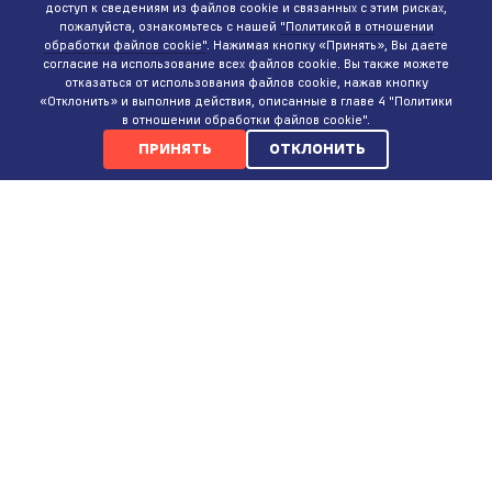
доступ к сведениям из файлов cookie и связанных с этим рисках,
пожалуйста, ознакомьтесь с нашей
"Политикой в отношении
обработки файлов cookie"
. Нажимая кнопку «Принять», Вы даете
согласие на использование всех файлов cookie. Вы также можете
отказаться от использования файлов cookie, нажав кнопку
«Отклонить» и выполнив действия, описанные в главе 4 "Политики
в отношении обработки файлов cookie".
ПРИНЯТЬ
ОТКЛОНИТЬ
КОНТАКТЫ
ИНТЕРНЕТ-МАГАЗИН
+375 (29)
737-35-35
ПН-ВС 9:00-20:00
СЕРВИСНЫЙ ЦЕНТР
+375 (29)
387-88-77