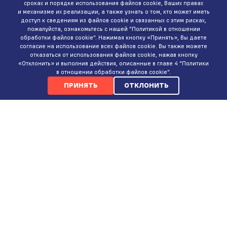
сроках и порядке использования файлов cookie, Ваших правах
и механизме их реализации, а также узнать о том, кто может иметь
доступ к сведениям из файлов cookie и связанных с этим рисках,
пожалуйста, ознакомьтесь с нашей
"Политикой в отношении
обработки файлов cookie"
. Нажимая кнопку «Принять», Вы даете
согласие на использование всех файлов cookie. Вы также можете
отказаться от использования файлов cookie, нажав кнопку
«Отклонить» и выполнив действия, описанные в главе 4 "Политики
в отношении обработки файлов cookie".
ПРИНЯТЬ
ОТКЛОНИТЬ
КОНТАКТЫ
ИНТЕРНЕТ-МАГАЗИН
+375 (29)
737-35-35
ПН-ВС 9:00-20:00
СЕРВИСНЫЙ ЦЕНТР