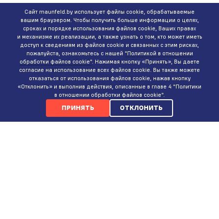
Сайт maunfeld.by использует файлы cookie, обрабатываемые
вашим браузером. Чтобы получить больше информации о целях,
сроках и порядке использования файлов cookie, Ваших правах
и механизме их реализации, а также узнать о том, кто может иметь
доступ к сведениям из файлов cookie и связанных с этим рисках,
пожалуйста, ознакомьтесь с нашей
"Политикой в отношении
обработки файлов cookie"
. Нажимая кнопку «Принять», Вы даете
согласие на использование всех файлов cookie. Вы также можете
отказаться от использования файлов cookie, нажав кнопку
«Отклонить» и выполнив действия, описанные в главе 4 "Политики
в отношении обработки файлов cookie".
ПРИНЯТЬ
ОТКЛОНИТЬ
КОНТАКТЫ
ИНТЕРНЕТ-МАГАЗИН
+375 (29)
737-35-35