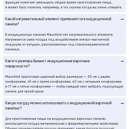
функция помогает уменьшить общее время приготовления пищи,
и может быть полезна, например, в тех случаях когда вы очень спешите.
–
Какой нагревательный элемент применяется в индукционной
панели?
В индукционных панелях Maunfeld нет нагревательного элемента.
Нагревается сама посуда под воздействием элетро-магнитной
индукции от катушек, расположенных под стеклокерамической
панелью.
–
Какого размера бывают индукционные варочные
поверхности?
Maunfeld приготовил широкий выбор размеров — 30 см с двумя
конфорками, 45 см с тремя конфорками, 60 см с четырьмя конфорками
и 77 см с пятью конфорками — чтобы каждый смог выбрать подходящую
панель для своей кухни.
–
Какую посуду можно использовать с индукционной варочной
панелью?
Для приготовления пищи на индукционных варочных панелях
используется посуда металлическая с ферромагнитными свойствами.
Обычно производители посуды указывают, какая посуда подходит