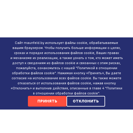
Сайт maunfeld.by использует файлы cookie, обрабатываемые
вашим браузером. Чтобы получить больше информации о целях,
сроках и порядке использования файлов cookie, Ваших правах
и механизме их реализации, а также узнать о том, кто может иметь
доступ к сведениям из файлов cookie и связанных с этим рисках,
пожалуйста, ознакомьтесь с нашей
"Политикой в отношении
обработки файлов cookie"
. Нажимая кнопку «Принять», Вы даете
согласие на использование всех файлов cookie. Вы также можете
отказаться от использования файлов cookie, нажав кнопку
«Отклонить» и выполнив действия, описанные в главе 4 "Политики
в отношении обработки файлов cookie".
ПРИНЯТЬ
ОТКЛОНИТЬ