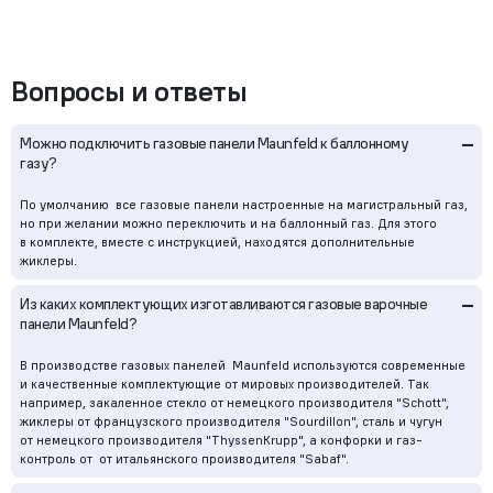
Вопросы и ответы
–
Можно подключить газовые панели Maunfeld к баллонному
газу?
По умолчанию все газовые панели настроенные на магистральный газ,
но при желании можно переключить и на баллонный газ. Для этого
в комплекте, вместе с инструкцией, находятся дополнительные
жиклеры.
–
Из каких комплектующих изготавливаются газовые варочные
панели Maunfeld?
В производстве газовых панелей Maunfeld используются современные
и качественные комплектующие от мировых производителей. Так
например, закаленное стекло от немецкого производителя "Schott",
жиклеры от французского производителя "Sourdillon", сталь и чугун
от немецкого производителя "ThyssenKrupp", а конфорки и газ-
контроль от от итальянского производителя "Sabaf".