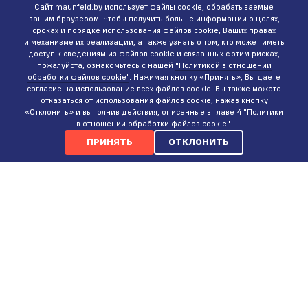
Сайт maunfeld.by использует файлы cookie, обрабатываемые
вашим браузером. Чтобы получить больше информации о целях,
сроках и порядке использования файлов cookie, Ваших правах
и механизме их реализации, а также узнать о том, кто может иметь
доступ к сведениям из файлов cookie и связанных с этим рисках,
пожалуйста, ознакомьтесь с нашей
"Политикой в отношении
обработки файлов cookie"
. Нажимая кнопку «Принять», Вы даете
согласие на использование всех файлов cookie. Вы также можете
отказаться от использования файлов cookie, нажав кнопку
«Отклонить» и выполнив действия, описанные в главе 4 "Политики
в отношении обработки файлов cookie".
ПРИНЯТЬ
ОТКЛОНИТЬ
КОНТАКТЫ
ИНТЕРНЕТ-МАГАЗИН
+375 (29)
737-35-35
ПН-ВС 9:00-20:00