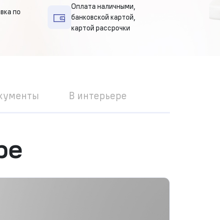
Оплата наличными,
вка по
банковской картой,
картой рассрочки
кументы
В интерьере
ре