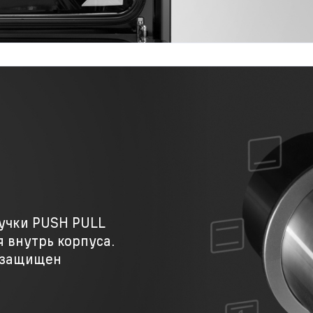
учки PUSH PULL
 внутрь корпуса.
р защищен