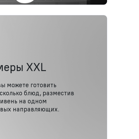
меры XXL
вы можете готовить
сколько блюд, разместив
тивень на одном
овых направляющих.