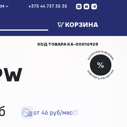
+375 44 737 35 35
АМ
КОРЗИНА
КОД ТОВАРА
КА-00016925
В КОМПЛЕКТЕ ДЕШЕВЛЕ
Скид
%
PW
Скид
В КОМПЛЕКТЕ ДЕШЕВЛЕ
б
от 46 руб/мес