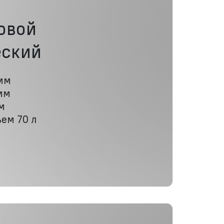
овой
еский
мм
мм
м
ем 70 л