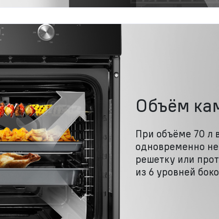
Объём ка
При объёме 70 л 
одновременно не
решетку или про
из 6 уровней бок