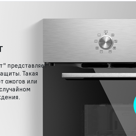
т
т" представляет
защиты. Такая
от ожогов или
случайном
ждения.