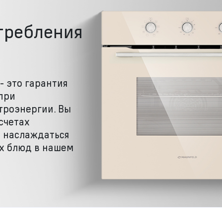
требления
- это гарантия
при
троэнергии. Вы
счетах
о наслаждаться
х блюд в нашем