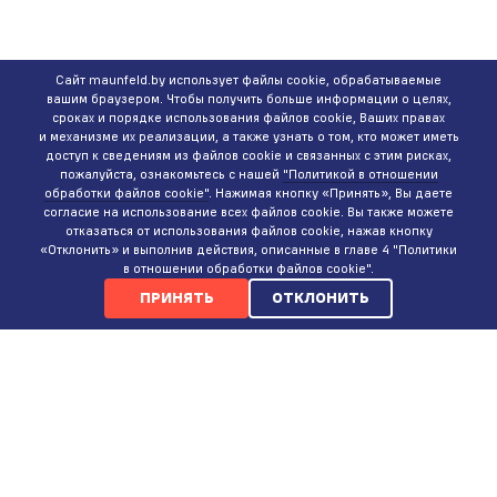
Сайт maunfeld.by использует файлы cookie, обрабатываемые
вашим браузером. Чтобы получить больше информации о целях,
сроках и порядке использования файлов cookie, Ваших правах
и механизме их реализации, а также узнать о том, кто может иметь
доступ к сведениям из файлов cookie и связанных с этим рисках,
пожалуйста, ознакомьтесь с нашей
"Политикой в отношении
обработки файлов cookie"
. Нажимая кнопку «Принять», Вы даете
согласие на использование всех файлов cookie. Вы также можете
отказаться от использования файлов cookie, нажав кнопку
«Отклонить» и выполнив действия, описанные в главе 4 "Политики
в отношении обработки файлов cookie".
ПРИНЯТЬ
ОТКЛОНИТЬ
КОНТАКТЫ
ИНТЕРНЕТ-МАГАЗИН