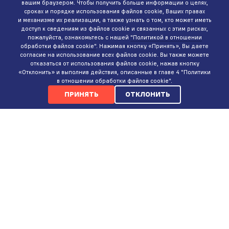
вашим браузером. Чтобы получить больше информации о целях,
сроках и порядке использования файлов cookie, Ваших правах
и механизме их реализации, а также узнать о том, кто может иметь
доступ к сведениям из файлов cookie и связанных с этим рисках,
пожалуйста, ознакомьтесь с нашей
"Политикой в отношении
обработки файлов cookie"
. Нажимая кнопку «Принять», Вы даете
согласие на использование всех файлов cookie. Вы также можете
отказаться от использования файлов cookie, нажав кнопку
«Отклонить» и выполнив действия, описанные в главе 4 "Политики
в отношении обработки файлов cookie".
ПРИНЯТЬ
ОТКЛОНИТЬ
КОНТАКТЫ
ИНТЕРНЕТ-МАГАЗИН
+375 (29)
737-35-35
ПН-ВС 9:00-20:00