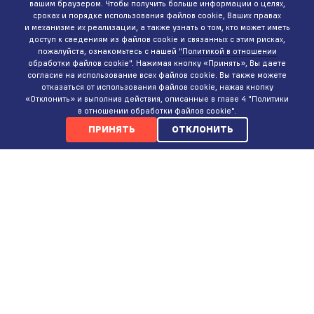
вашим браузером. Чтобы получить больше информации о целях,
сроках и порядке использования файлов cookie, Ваших правах
и механизме их реализации, а также узнать о том, кто может иметь
доступ к сведениям из файлов cookie и связанных с этим рисках,
пожалуйста, ознакомьтесь с нашей
"Политикой в отношении
обработки файлов cookie"
. Нажимая кнопку «Принять», Вы даете
согласие на использование всех файлов cookie. Вы также можете
отказаться от использования файлов cookie, нажав кнопку
«Отклонить» и выполнив действия, описанные в главе 4 "Политики
в отношении обработки файлов cookie".
ПРИНЯТЬ
ОТКЛОНИТЬ
КОНТАКТЫ
ИНТЕРНЕТ-МАГАЗИН
+375 (29)
737-35-35
ПН-ВС 9:00-20:00